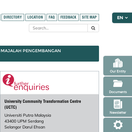
DIRECTORY
LOCATION
FAQ
FEEDBACK
SITE MAP
MAJALAH PENGEMBANGAN
Our Entity
Documents
University Community Transformation Centre
(UCTC)
Newsletter
Universiti Putra Malaysia
43400 UPM Serdang
Selangor Darul Ehsan