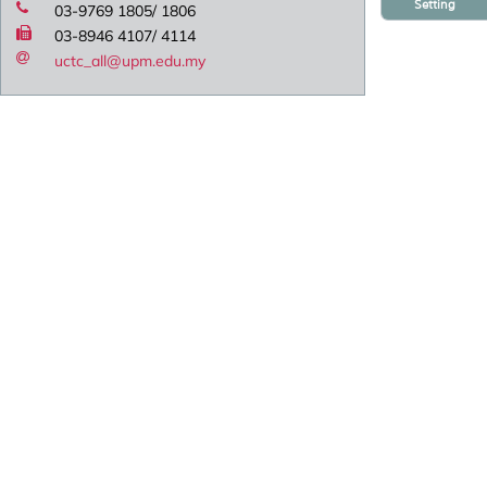
Setting
03-9769 1805/ 1806
03-8946 4107/ 4114
uctc_all@upm.edu.my