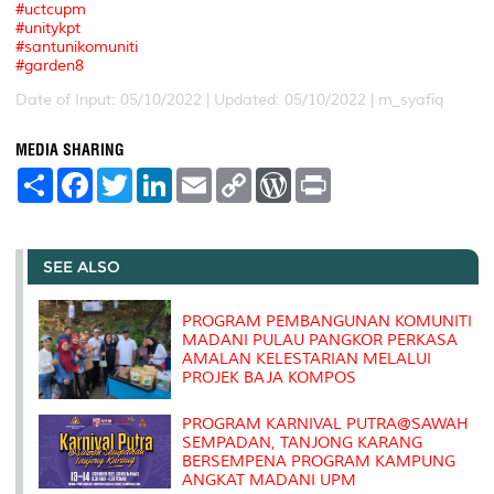
#uctcupm
#unitykpt
#santunikomuniti
#garden8
Date of Input: 05/10/2022 |
Updated: 05/10/2022 | m_syafiq
MEDIA SHARING
S
F
T
L
E
C
W
P
h
a
w
i
m
o
o
r
a
c
i
n
a
p
r
i
r
e
t
k
i
y
d
n
e
b
t
e
l
L
P
t
o
e
d
i
r
SEE ALSO
o
r
I
n
e
k
n
k
s
s
PROGRAM PEMBANGUNAN KOMUNITI
MADANI PULAU PANGKOR PERKASA
AMALAN KELESTARIAN MELALUI
PROJEK BAJA KOMPOS
PROGRAM KARNIVAL PUTRA@SAWAH
SEMPADAN, TANJONG KARANG
BERSEMPENA PROGRAM KAMPUNG
ANGKAT MADANI UPM