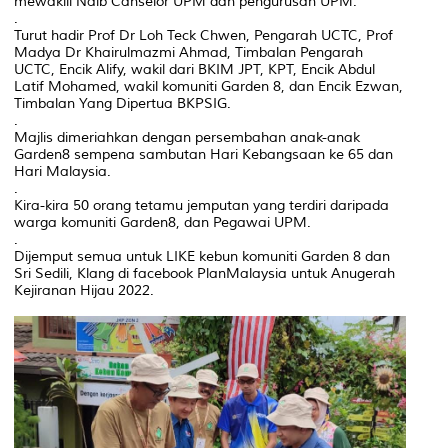
mewakili Naib Canselor UPM dan pengurusan UPM.
.
Turut hadir Prof Dr Loh Teck Chwen, Pengarah UCTC, Prof
Madya Dr Khairulmazmi Ahmad, Timbalan Pengarah
UCTC, Encik Alify, wakil dari BKIM JPT, KPT, Encik Abdul
Latif Mohamed, wakil komuniti Garden 8, dan Encik Ezwan,
Timbalan Yang Dipertua BKPSIG.
.
Majlis dimeriahkan dengan persembahan anak-anak
Garden8 sempena sambutan Hari Kebangsaan ke 65 dan
Hari Malaysia.
.
Kira-kira 50 orang tetamu jemputan yang terdiri daripada
warga komuniti Garden8, dan Pegawai UPM.
.
Dijemput semua untuk LIKE kebun komuniti Garden 8 dan
Sri Sedili, Klang di facebook PlanMalaysia untuk Anugerah
Kejiranan Hijau 2022.