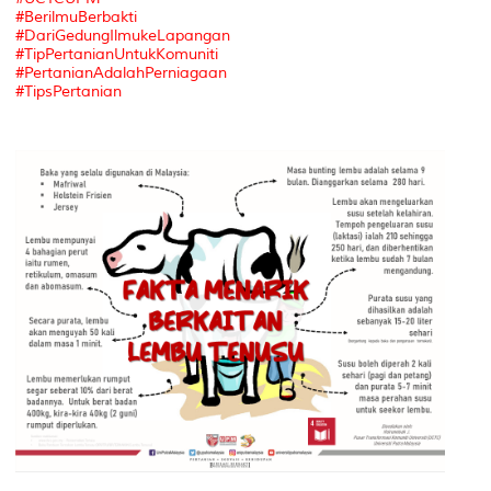
#BerilmuBerbakti
#DariGedungIlmukeLapangan
#TipPertanianUntukKomuniti
#PertanianAdalahPerniagaan
#TipsPertanian