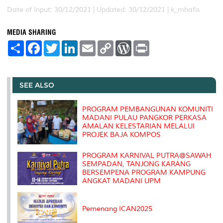
Date of Input: 30/12/2021 |
Updated: 30/12/2021 | k_mhafis
MEDIA SHARING
S
F
T
L
E
C
W
P
h
a
w
i
m
o
o
r
a
c
i
n
a
p
r
i
r
e
t
k
i
y
d
n
e
b
t
e
l
L
P
t
o
e
d
i
r
SEE ALSO
o
r
I
n
e
k
n
k
s
s
PROGRAM PEMBANGUNAN KOMUNITI
MADANI PULAU PANGKOR PERKASA
AMALAN KELESTARIAN MELALUI
PROJEK BAJA KOMPOS
PROGRAM KARNIVAL PUTRA@SAWAH
SEMPADAN, TANJONG KARANG
BERSEMPENA PROGRAM KAMPUNG
ANGKAT MADANI UPM
Pemenang ICAN2025