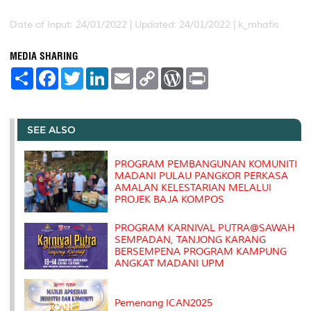
Date of Input: 24/01/2022 |
Updated: 24/01/2022 | k_mhafis
MEDIA SHARING
S
F
T
L
E
C
W
P
h
a
w
i
m
o
o
r
a
c
i
n
a
p
r
i
r
e
t
k
i
y
d
n
e
b
t
e
l
L
P
t
o
e
d
i
r
SEE ALSO
o
r
I
n
e
k
n
k
s
s
PROGRAM PEMBANGUNAN KOMUNITI
MADANI PULAU PANGKOR PERKASA
AMALAN KELESTARIAN MELALUI
PROJEK BAJA KOMPOS
PROGRAM KARNIVAL PUTRA@SAWAH
SEMPADAN, TANJONG KARANG
BERSEMPENA PROGRAM KAMPUNG
ANGKAT MADANI UPM
Pemenang ICAN2025