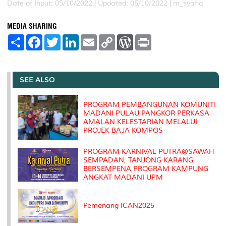
Date of Input: 05/10/2022 |
Updated: 05/10/2022 | m_syafiq
MEDIA SHARING
S
F
T
L
E
C
W
P
h
a
w
i
m
o
o
r
a
c
i
n
a
p
r
i
r
e
t
k
i
y
d
n
e
b
t
e
l
L
P
t
o
e
d
i
r
SEE ALSO
o
r
I
n
e
k
n
k
s
s
PROGRAM PEMBANGUNAN KOMUNITI
MADANI PULAU PANGKOR PERKASA
AMALAN KELESTARIAN MELALUI
PROJEK BAJA KOMPOS
PROGRAM KARNIVAL PUTRA@SAWAH
SEMPADAN, TANJONG KARANG
BERSEMPENA PROGRAM KAMPUNG
ANGKAT MADANI UPM
Pemenang ICAN2025