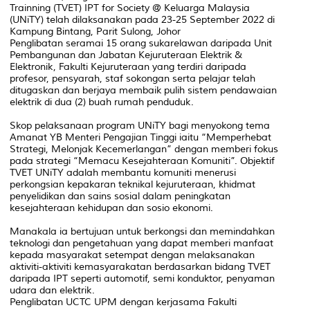
Trainning (TVET) IPT for Society @ Keluarga Malaysia
(UNiTY) telah dilaksanakan pada 23-25 September 2022 di
Kampung Bintang, Parit Sulong, Johor
Penglibatan seramai 15 orang sukarelawan daripada Unit
Pembangunan dan Jabatan Kejuruteraan Elektrik &
Elektronik, Fakulti Kejuruteraan yang terdiri daripada
profesor, pensyarah, staf sokongan serta pelajar telah
ditugaskan dan berjaya membaik pulih sistem pendawaian
elektrik di dua (2) buah rumah penduduk.
Skop pelaksanaan program UNiTY bagi menyokong tema
Amanat YB Menteri Pengajian Tinggi iaitu “Memperhebat
Strategi, Melonjak Kecemerlangan” dengan memberi fokus
pada strategi “Memacu Kesejahteraan Komuniti”. Objektif
TVET UNiTY adalah membantu komuniti menerusi
perkongsian kepakaran teknikal kejuruteraan, khidmat
penyelidikan dan sains sosial dalam peningkatan
kesejahteraan kehidupan dan sosio ekonomi.
Manakala ia bertujuan untuk berkongsi dan memindahkan
teknologi dan pengetahuan yang dapat memberi manfaat
kepada masyarakat setempat dengan melaksanakan
aktiviti-aktiviti kemasyarakatan berdasarkan bidang TVET
daripada IPT seperti automotif, semi konduktor, penyaman
udara dan elektrik.
Penglibatan UCTC UPM dengan kerjasama Fakulti