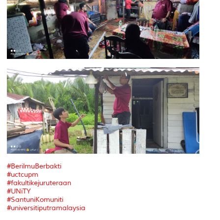
#BerilmuBerbakti
#uctcupm
#fakultikejuruteraan
#UNiTY
#SantuniKomuniti
#universitiputramalaysia