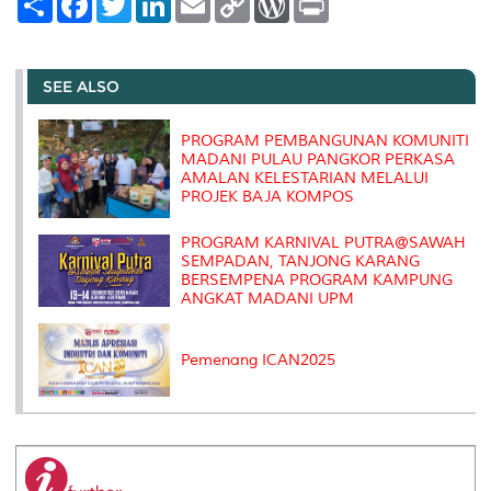
h
a
w
i
m
o
o
r
a
c
i
n
a
p
r
i
r
e
t
k
i
y
d
n
e
b
t
e
l
L
P
t
o
e
d
i
r
SEE ALSO
o
r
I
n
e
k
n
k
s
s
PROGRAM PEMBANGUNAN KOMUNITI
MADANI PULAU PANGKOR PERKASA
AMALAN KELESTARIAN MELALUI
PROJEK BAJA KOMPOS
PROGRAM KARNIVAL PUTRA@SAWAH
SEMPADAN, TANJONG KARANG
BERSEMPENA PROGRAM KAMPUNG
ANGKAT MADANI UPM
Pemenang ICAN2025