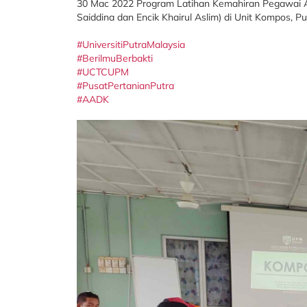
30 Mac 2022 Program Latihan Kemahiran Pegawai A
Saiddina dan Encik Khairul Aslim) di Unit Kompos, Pu
#UniversitiPutraMalaysia
#BerilmuBerbakti
#UCTCUPM
#PusatPertanianPutra
#AADK