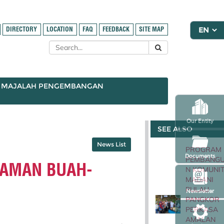
DIRECTORY
LOCATION
FAQ
FEEDBACK
SITE MAP
MAJALAH PENGEMBANGAN
Our Entity
SEE ALSO
News List
PROGRAM
Documents
PEMBANG
NAMAN BUAH-
N KOMUNIT
MADANI
PULAU
Newsletter
PANGKOR
PERKASA
AMALAN