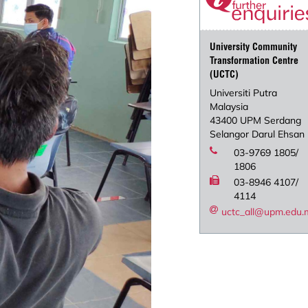
University Community
Transformation Centre
(UCTC)
Universiti Putra
Malaysia
43400 UPM Serdang
Selangor Darul Ehsan
03-9769 1805/
1806
03-8946 4107/
4114
uctc_all@upm.edu.