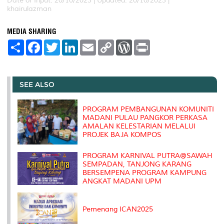
Date of Input: 20/10/2023 |
Updated: 20/10/2023 |
khairulazman
MEDIA SHARING
S
F
T
L
E
C
W
P
h
a
w
i
m
o
o
r
a
c
i
n
a
p
r
i
r
e
t
k
i
y
d
n
e
b
t
e
l
L
P
t
o
e
d
i
r
SEE ALSO
o
r
I
n
e
k
n
k
s
s
PROGRAM PEMBANGUNAN KOMUNITI
MADANI PULAU PANGKOR PERKASA
AMALAN KELESTARIAN MELALUI
PROJEK BAJA KOMPOS
PROGRAM KARNIVAL PUTRA@SAWAH
SEMPADAN, TANJONG KARANG
BERSEMPENA PROGRAM KAMPUNG
ANGKAT MADANI UPM
Pemenang ICAN2025