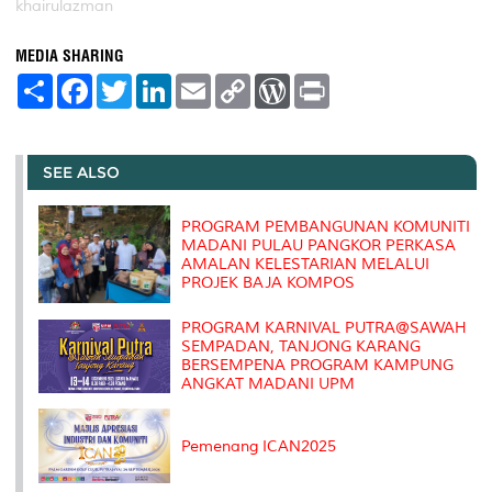
khairulazman
MEDIA SHARING
S
F
T
L
E
C
W
P
h
a
w
i
m
o
o
r
a
c
i
n
a
p
r
i
r
e
t
k
i
y
d
n
e
b
t
e
l
L
P
t
o
e
d
i
r
SEE ALSO
o
r
I
n
e
k
n
k
s
s
PROGRAM PEMBANGUNAN KOMUNITI
MADANI PULAU PANGKOR PERKASA
AMALAN KELESTARIAN MELALUI
PROJEK BAJA KOMPOS
PROGRAM KARNIVAL PUTRA@SAWAH
SEMPADAN, TANJONG KARANG
BERSEMPENA PROGRAM KAMPUNG
ANGKAT MADANI UPM
Pemenang ICAN2025