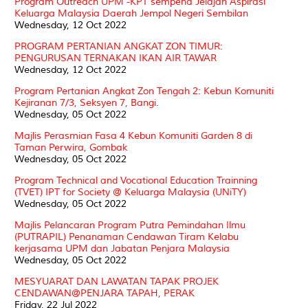
Program Outreach UPM -KPT sempena Jelajah Aspirasi
Keluarga Malaysia Daerah Jempol Negeri Sembilan
Wednesday, 12 Oct 2022
PROGRAM PERTANIAN ANGKAT ZON TIMUR:
PENGURUSAN TERNAKAN IKAN AIR TAWAR
Wednesday, 12 Oct 2022
Program Pertanian Angkat Zon Tengah 2: Kebun Komuniti
Kejiranan 7/3, Seksyen 7, Bangi.
Wednesday, 05 Oct 2022
Majlis Perasmian Fasa 4 Kebun Komuniti Garden 8 di
Taman Perwira, Gombak
Wednesday, 05 Oct 2022
Program Technical and Vocational Education Trainning
(TVET) IPT for Society @ Keluarga Malaysia (UNiTY)
Wednesday, 05 Oct 2022
Majlis Pelancaran Program Putra Pemindahan Ilmu
(PUTRAPIL) Penanaman Cendawan Tiram Kelabu
kerjasama UPM dan Jabatan Penjara Malaysia
Wednesday, 05 Oct 2022
MESYUARAT DAN LAWATAN TAPAK PROJEK
CENDAWAN@PENJARA TAPAH, PERAK
Friday, 22 Jul 2022