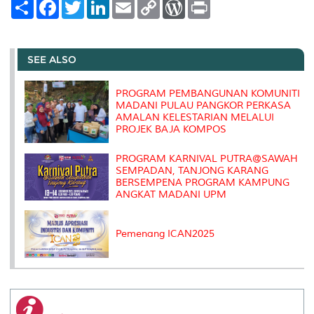
S
F
T
L
E
C
W
P
h
a
w
i
m
o
o
r
a
c
i
n
a
p
r
i
r
e
t
k
i
y
d
n
e
b
t
e
l
L
P
t
o
e
d
i
r
SEE ALSO
o
r
I
n
e
k
n
k
s
s
PROGRAM PEMBANGUNAN KOMUNITI
MADANI PULAU PANGKOR PERKASA
AMALAN KELESTARIAN MELALUI
PROJEK BAJA KOMPOS
PROGRAM KARNIVAL PUTRA@SAWAH
SEMPADAN, TANJONG KARANG
BERSEMPENA PROGRAM KAMPUNG
ANGKAT MADANI UPM
Pemenang ICAN2025