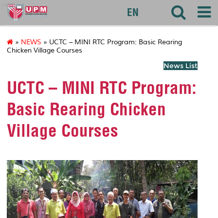
uctc
EN
»
NEWS
» UCTC – MINI RTC Program: Basic Rearing
Chicken Village Courses
News List
UCTC – MINI RTC Program:
Basic Rearing Chicken
Village Courses