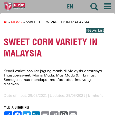
127
EN
»
NEWS
» SWEET CORN VARIETY IN MALAYSIA
News List
SWEET CORN VARIETY IN
MALAYSIA
Kenali variati popular jagung manis di Malaysia antaranya
Thaisupersweet, Manis Madu, Mas Madu & Hibrimas.
Semoga semua mendapat manfaat atas ilmu yang
diberikan
Date of Input: 29/05/2021 |
Updated: 29/05/2021 | k_mhafis
MEDIA SHARING
S
F
T
L
E
C
W
P