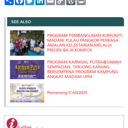
h
a
w
i
m
o
o
r
a
c
i
n
a
p
r
i
r
e
t
k
i
y
d
n
e
b
t
e
l
L
P
t
o
e
d
i
r
SEE ALSO
o
r
I
n
e
k
n
k
s
s
PROGRAM PEMBANGUNAN KOMUNITI
MADANI PULAU PANGKOR PERKASA
AMALAN KELESTARIAN MELALUI
PROJEK BAJA KOMPOS
PROGRAM KARNIVAL PUTRA@SAWAH
SEMPADAN, TANJONG KARANG
BERSEMPENA PROGRAM KAMPUNG
ANGKAT MADANI UPM
Pemenang ICAN2025