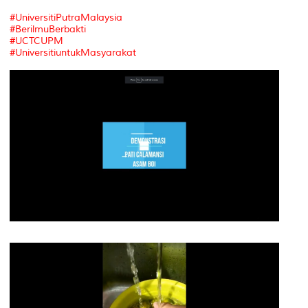
#UniversitiPutraMalaysia
#BerilmuBerbakti
#UCTCUPM
#UniversitiuntukMasyarakat