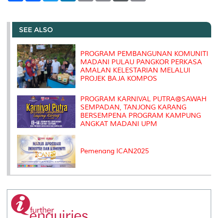
a
c
i
n
a
p
r
i
r
e
t
k
i
y
d
n
e
b
t
e
l
L
P
t
o
e
d
i
r
SEE ALSO
o
r
I
n
e
k
n
k
s
s
PROGRAM PEMBANGUNAN KOMUNITI
MADANI PULAU PANGKOR PERKASA
AMALAN KELESTARIAN MELALUI
PROJEK BAJA KOMPOS
PROGRAM KARNIVAL PUTRA@SAWAH
SEMPADAN, TANJONG KARANG
BERSEMPENA PROGRAM KAMPUNG
ANGKAT MADANI UPM
Pemenang ICAN2025