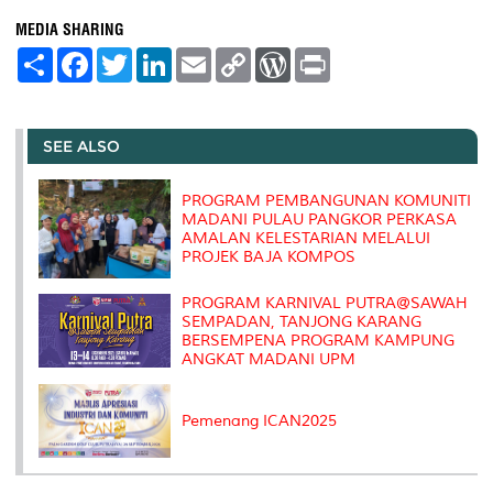
MEDIA SHARING
S
F
T
L
E
C
W
P
h
a
w
i
m
o
o
r
a
c
i
n
a
p
r
i
r
e
t
k
i
y
d
n
e
b
t
e
l
L
P
t
o
e
d
i
r
SEE ALSO
o
r
I
n
e
k
n
k
s
s
PROGRAM PEMBANGUNAN KOMUNITI
MADANI PULAU PANGKOR PERKASA
AMALAN KELESTARIAN MELALUI
PROJEK BAJA KOMPOS
PROGRAM KARNIVAL PUTRA@SAWAH
SEMPADAN, TANJONG KARANG
BERSEMPENA PROGRAM KAMPUNG
ANGKAT MADANI UPM
Pemenang ICAN2025