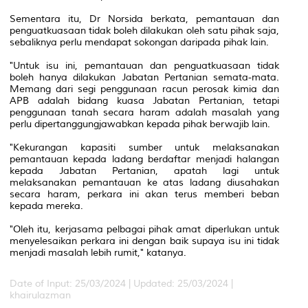
Sementara itu, Dr Norsida berkata, pemantauan dan
penguatkuasaan tidak boleh dilakukan oleh satu pihak saja,
sebaliknya perlu mendapat sokongan daripada pihak lain.
"Untuk isu ini, pemantauan dan penguatkuasaan tidak
boleh hanya dilakukan Jabatan Pertanian semata-mata.
Memang dari segi penggunaan racun perosak kimia dan
APB adalah bidang kuasa Jabatan Pertanian, tetapi
penggunaan tanah secara haram adalah masalah yang
perlu dipertanggungjawabkan kepada pihak berwajib lain.
"Kekurangan kapasiti sumber untuk melaksanakan
pemantauan kepada ladang berdaftar menjadi halangan
kepada Jabatan Pertanian, apatah lagi untuk
melaksanakan pemantauan ke atas ladang diusahakan
secara haram, perkara ini akan terus memberi beban
kepada mereka.
"Oleh itu, kerjasama pelbagai pihak amat diperlukan untuk
menyelesaikan perkara ini dengan baik supaya isu ini tidak
menjadi masalah lebih rumit," katanya.
Date of Input: 25/03/2024 |
Updated: 25/03/2024 |
khairulazman