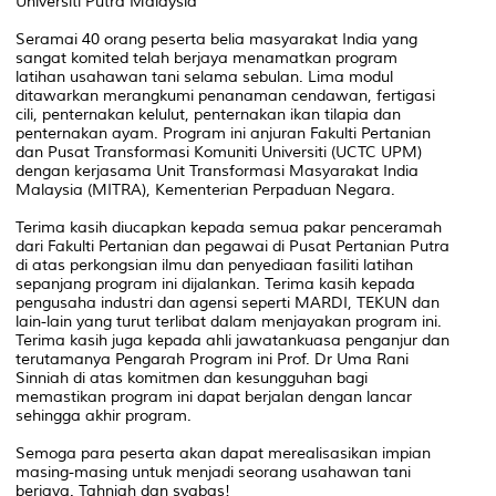
Universiti Putra Malaysia
Seramai 40 orang peserta belia masyarakat India yang
sangat komited telah berjaya menamatkan program
latihan usahawan tani selama sebulan. Lima modul
ditawarkan merangkumi penanaman cendawan, fertigasi
cili, penternakan kelulut, penternakan ikan tilapia dan
penternakan ayam. Program ini anjuran Fakulti Pertanian
dan Pusat Transformasi Komuniti Universiti (UCTC UPM)
dengan kerjasama Unit Transformasi Masyarakat India
Malaysia (MITRA), Kementerian Perpaduan Negara.
Terima kasih diucapkan kepada semua pakar penceramah
dari Fakulti Pertanian dan pegawai di Pusat Pertanian Putra
di atas perkongsian ilmu dan penyediaan fasiliti latihan
sepanjang program ini dijalankan. Terima kasih kepada
pengusaha industri dan agensi seperti MARDI, TEKUN dan
lain-lain yang turut terlibat dalam menjayakan program ini.
Terima kasih juga kepada ahli jawatankuasa penganjur dan
terutamanya Pengarah Program ini Prof. Dr Uma Rani
Sinniah di atas komitmen dan kesungguhan bagi
memastikan program ini dapat berjalan dengan lancar
sehingga akhir program.
Semoga para peserta akan dapat merealisasikan impian
masing-masing untuk menjadi seorang usahawan tani
berjaya. Tahniah dan syabas!