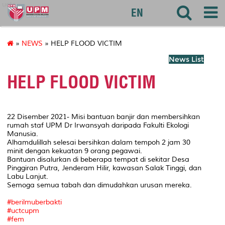
uctc
EN
»
NEWS
» HELP FLOOD VICTIM
News List
HELP FLOOD VICTIM
22 Disember 2021- Misi bantuan banjir dan membersihkan
rumah staf UPM Dr Irwansyah daripada Fakulti Ekologi
Manusia.
Alhamdulillah selesai bersihkan dalam tempoh 2 jam 30
minit dengan kekuatan 9 orang pegawai.
Bantuan disalurkan di beberapa tempat di sekitar Desa
Pinggiran Putra, Jenderam Hilir, kawasan Salak Tinggi, dan
Labu Lanjut.
Semoga semua tabah dan dimudahkan urusan mereka.
#berilmuberbakti
#uctcupm
#fem