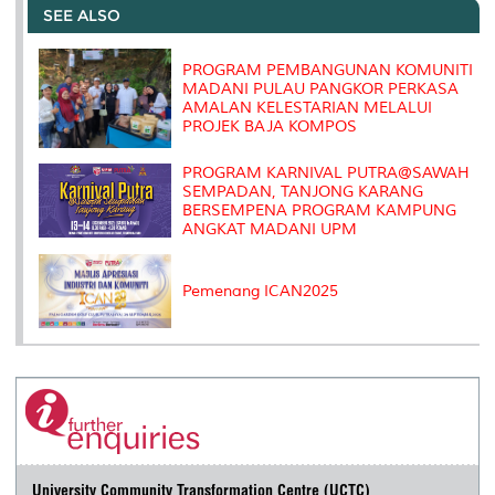
o
e
d
i
r
SEE ALSO
o
r
I
n
e
k
n
k
s
s
PROGRAM PEMBANGUNAN KOMUNITI
MADANI PULAU PANGKOR PERKASA
AMALAN KELESTARIAN MELALUI
PROJEK BAJA KOMPOS
PROGRAM KARNIVAL PUTRA@SAWAH
SEMPADAN, TANJONG KARANG
BERSEMPENA PROGRAM KAMPUNG
ANGKAT MADANI UPM
Pemenang ICAN2025
University Community Transformation Centre (UCTC)