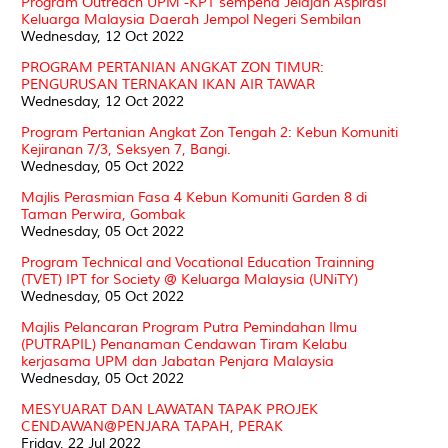
Program Outreach UPM -KPT sempena Jelajah Aspirasi
Keluarga Malaysia Daerah Jempol Negeri Sembilan
Wednesday, 12 Oct 2022
PROGRAM PERTANIAN ANGKAT ZON TIMUR:
PENGURUSAN TERNAKAN IKAN AIR TAWAR
Wednesday, 12 Oct 2022
Program Pertanian Angkat Zon Tengah 2: Kebun Komuniti
Kejiranan 7/3, Seksyen 7, Bangi.
Wednesday, 05 Oct 2022
Majlis Perasmian Fasa 4 Kebun Komuniti Garden 8 di
Taman Perwira, Gombak
Wednesday, 05 Oct 2022
Program Technical and Vocational Education Trainning
(TVET) IPT for Society @ Keluarga Malaysia (UNiTY)
Wednesday, 05 Oct 2022
Majlis Pelancaran Program Putra Pemindahan Ilmu
(PUTRAPIL) Penanaman Cendawan Tiram Kelabu
kerjasama UPM dan Jabatan Penjara Malaysia
Wednesday, 05 Oct 2022
MESYUARAT DAN LAWATAN TAPAK PROJEK
CENDAWAN@PENJARA TAPAH, PERAK
Friday, 22 Jul 2022