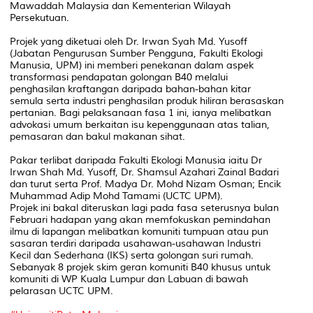
Mawaddah Malaysia dan Kementerian Wilayah
Persekutuan.
Projek yang diketuai oleh Dr. Irwan Syah Md. Yusoff
(Jabatan Pengurusan Sumber Pengguna, Fakulti Ekologi
Manusia, UPM) ini memberi penekanan dalam aspek
transformasi pendapatan golongan B40 melalui
penghasilan kraftangan daripada bahan-bahan kitar
semula serta industri penghasilan produk hiliran berasaskan
pertanian. Bagi pelaksanaan fasa 1 ini, ianya melibatkan
advokasi umum berkaitan isu kepenggunaan atas talian,
pemasaran dan bakul makanan sihat.
Pakar terlibat daripada Fakulti Ekologi Manusia iaitu Dr
Irwan Shah Md. Yusoff, Dr. Shamsul Azahari Zainal Badari
dan turut serta Prof. Madya Dr. Mohd Nizam Osman; Encik
Muhammad Adip Mohd Tamami (UCTC UPM).
Projek ini bakal diteruskan lagi pada fasa seterusnya bulan
Februari hadapan yang akan memfokuskan pemindahan
ilmu di lapangan melibatkan komuniti tumpuan atau pun
sasaran terdiri daripada usahawan-usahawan Industri
Kecil dan Sederhana (IKS) serta golongan suri rumah.
Sebanyak 8 projek skim geran komuniti B40 khusus untuk
komuniti di WP Kuala Lumpur dan Labuan di bawah
pelarasan UCTC UPM.