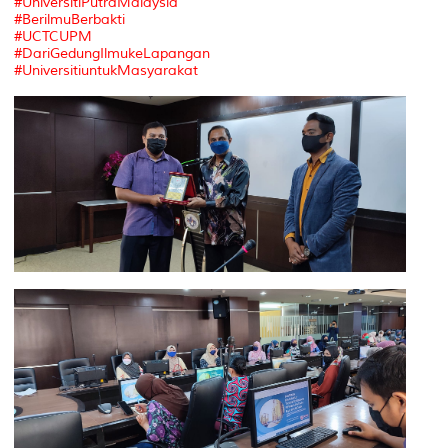
#UniversitiPutraMalaysia
#BerilmuBerbakti
#UCTCUPM
#DariGedungIlmukeLapangan
#UniversitiuntukMasyarakat