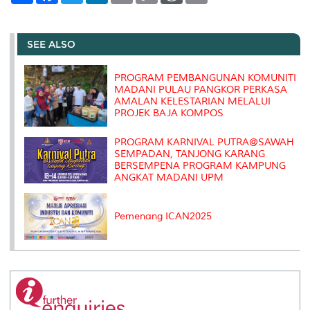
a
c
i
n
a
p
r
i
r
e
t
k
i
y
d
n
e
b
t
e
l
L
P
t
o
e
d
i
r
SEE ALSO
o
r
I
n
e
k
n
k
s
s
PROGRAM PEMBANGUNAN KOMUNITI
MADANI PULAU PANGKOR PERKASA
AMALAN KELESTARIAN MELALUI
PROJEK BAJA KOMPOS
PROGRAM KARNIVAL PUTRA@SAWAH
SEMPADAN, TANJONG KARANG
BERSEMPENA PROGRAM KAMPUNG
ANGKAT MADANI UPM
Pemenang ICAN2025