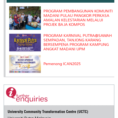
o
r
I
n
e
k
n
k
s
s
PROGRAM PEMBANGUNAN KOMUNITI
MADANI PULAU PANGKOR PERKASA
AMALAN KELESTARIAN MELALUI
PROJEK BAJA KOMPOS
PROGRAM KARNIVAL PUTRA@SAWAH
SEMPADAN, TANJONG KARANG
BERSEMPENA PROGRAM KAMPUNG
ANGKAT MADANI UPM
Pemenang ICAN2025
University Community Transformation Centre (UCTC)