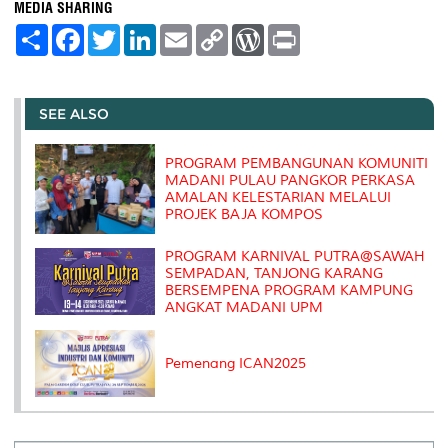
MEDIA SHARING
S
F
T
L
E
C
W
P
h
a
w
i
m
o
o
r
a
c
i
n
a
p
r
i
r
e
t
k
i
y
d
n
e
b
t
e
l
L
P
t
o
e
d
i
r
SEE ALSO
o
r
I
n
e
k
n
k
s
s
PROGRAM PEMBANGUNAN KOMUNITI
MADANI PULAU PANGKOR PERKASA
AMALAN KELESTARIAN MELALUI
PROJEK BAJA KOMPOS
PROGRAM KARNIVAL PUTRA@SAWAH
SEMPADAN, TANJONG KARANG
BERSEMPENA PROGRAM KAMPUNG
ANGKAT MADANI UPM
Pemenang ICAN2025