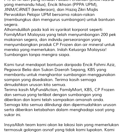
yang memandu hilux), Encik Ikhsan (PPPA UPM),
JINM/CiRNET (kenderaan), dan Haziq Zikri Majlis
Perwakilan Pelajar UPM bersama rakan-rakan
(membungkus dan mengurus sumbangan) untuk bantuan
segera.
Alhamdulillah pada kali ini syarikat korporat seperti
FamilyMart Malaysia yang telah menyumbangan 200 pek
makanan segera, dan individu perseorangan yang
menyumbangkan produk CP Frozen dan air mineral untuk
mereka yang memerlukan. Inilah Keluarga Malaysia!
Sumbangan tanpa mengira siapa.
Kami turut mendapat bantuan daripada Encik Fahmi Aziz,
Pegawai Belia dan Sukan Daerah Sepang, KBS yang
membantu untuk menghantar sumbangan menggunakan
sampan yang disediakan. Terima kasih semoga
dimudahkan urusan kita semua.
Terima kasih MyFundAction, FamilyMart, KBS, CP Frozen
dan semua yang terlibat dengan sumbangan yang
diberikan dan kami telah sampaikan amanah anda.
Semoga kita semua dilindungi dan dipermudahkan urusan
serta diberikan ketabahan dalam menghadapi saat yang
sukar ini.
InsyaAllah team kami akan ke lokasi lain yang memerlukan
termasuk golongan asnaf yang tidak kami lupakan. Kami