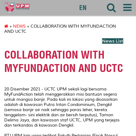
127
EN
»
NEWS
» COLLABORATION WITH MYFUNDACTION
AND UCTC
News List
COLLABORATION WITH
MYFUNDACTION AND UCTC
20 Disember 2021 - UCTC UPM sekali lagi bersama
MyFundAction telah menggerakkan misi bantuan segera
untuk mangsa banjir. Pada kali ini lokasi yang disasarkan
adalah di kawasan Putra Intan Condominium, Dengkil
(semasa banjir air naik sehingga paras leher, kereta
tenggelam- sini elektrik dan air bersih terputus), Taman
Delima Jaya, dan kawasan staf UCTC, UPM yang terjejas
dan terkandas di kawasan Dengkil.
PTJ UPM lain yang terlibat Fakulti Pertanian (Encik Nasrul