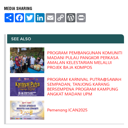
MEDIA SHARING
S
F
T
L
E
C
W
P
h
a
w
i
m
o
o
r
a
c
i
n
a
p
r
i
r
e
t
k
i
y
d
n
e
b
t
e
l
L
P
t
o
e
d
i
r
SEE ALSO
o
r
I
n
e
k
n
k
s
s
PROGRAM PEMBANGUNAN KOMUNITI
MADANI PULAU PANGKOR PERKASA
AMALAN KELESTARIAN MELALUI
PROJEK BAJA KOMPOS
PROGRAM KARNIVAL PUTRA@SAWAH
SEMPADAN, TANJONG KARANG
BERSEMPENA PROGRAM KAMPUNG
ANGKAT MADANI UPM
Pemenang ICAN2025