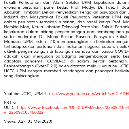
Fakulti Perhutanan dan Alam Sekitar UPM kepakaran dalam
ekonomi pertanian, panel kedua Prof. Madya Dr. Faez Firdau
Abdullah, Timbalan Dekan Penyelidikan Pengajian Siswazah dan 
Industri dan Masyarakat Fakulti Perubatan Veterinar UPM ke
dalam perubatan ternakan ruminan, dan panel ketiga Prof. M
Norsida Man, Ketua Jabatan Teknologi Pertanian, Fakulti Perta
kepakaran dalam bidang pengembangan dan pembangunan pe
serta moderator Dr. Mohd Roslan Rosnon, Pensyarah Fakulti 
Manusia, UPM. ExtenT 2.0 membincangkan isu berkaitan pengaru
terhadap sektor pertanian dan makanan negara, cabaran pela
aktiviti pengembangan di lapangan semasa dan pasca COVID-1
adakah akan mengubah paradigma pengembangan serta ke
adaptasi pandemik COVID-19 di salam sektor pertanian.
Pengembangan (ExtenT 2.0) boleh ditonton melalui youtube UCT
UCTC UPM dengan memberi pandangan dan pendapat berkaita
yang dibincangkan.
Youtube UCTC, UPM:
https://www.youtube.com/watch?v=IC-ADH
FB Live
UCTC:
https://www.facebook.com/UCTC.UPM/videos/2250921054
v=225092105450322
Views: 3.2k (01 Mei 2020)