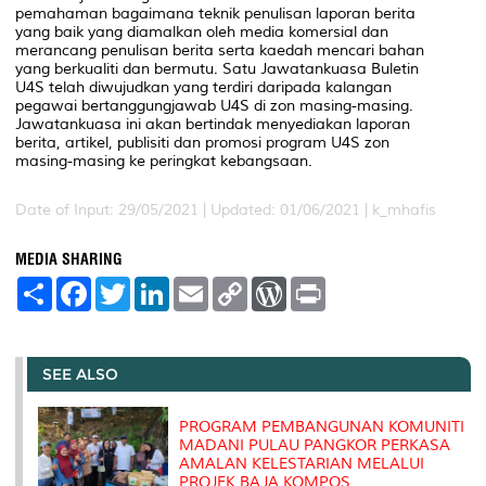
pemahaman bagaimana teknik penulisan laporan berita
yang baik yang diamalkan oleh media komersial dan
merancang penulisan berita serta kaedah mencari bahan
yang berkualiti dan bermutu. Satu Jawatankuasa Buletin
U4S telah diwujudkan yang terdiri daripada kalangan
pegawai bertanggungjawab U4S di zon masing-masing.
Jawatankuasa ini akan bertindak menyediakan laporan
berita, artikel, publisiti dan promosi program U4S zon
masing-masing ke peringkat kebangsaan.
Date of Input: 29/05/2021 |
Updated: 01/06/2021 | k_mhafis
MEDIA SHARING
S
F
T
L
E
C
W
P
h
a
w
i
m
o
o
r
a
c
i
n
a
p
r
i
r
e
t
k
i
y
d
n
e
b
t
e
l
L
P
t
o
e
d
i
r
SEE ALSO
o
r
I
n
e
k
n
k
s
s
PROGRAM PEMBANGUNAN KOMUNITI
MADANI PULAU PANGKOR PERKASA
AMALAN KELESTARIAN MELALUI
PROJEK BAJA KOMPOS