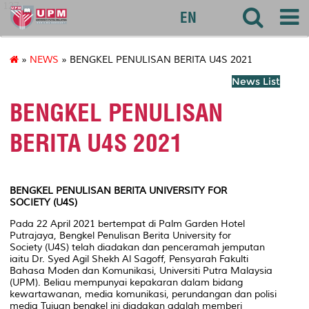
127
EN
»
NEWS
» BENGKEL PENULISAN BERITA U4S 2021
News List
BENGKEL PENULISAN
BERITA U4S 2021
BENGKEL PENULISAN BERITA
UNIVERSITY FOR
SOCIETY
(U4S)
Pada 22 April 2021 bertempat di Palm Garden Hotel
Putrajaya, Bengkel Penulisan Berita
University for
Society
(U4S) telah diadakan dan penceramah jemputan
iaitu Dr. Syed Agil Shekh Al Sagoff, Pensyarah Fakulti
Bahasa Moden dan Komunikasi, Universiti Putra Malaysia
(UPM). Beliau mempunyai kepakaran dalam bidang
kewartawanan, media komunikasi, perundangan dan polisi
media Tujuan bengkel ini diadakan adalah memberi